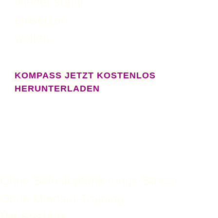
wieder stabil
einsetzen
wollen.
KOMPASS JETZT KOSTENLOS
HERUNTERLADEN
In 14 Tagen zurück zu
stabiler Energie und
klarem Fokus
Ohne Selbstoptimierungs-Stress.
Ohne Mindset-Training.
Mit System.