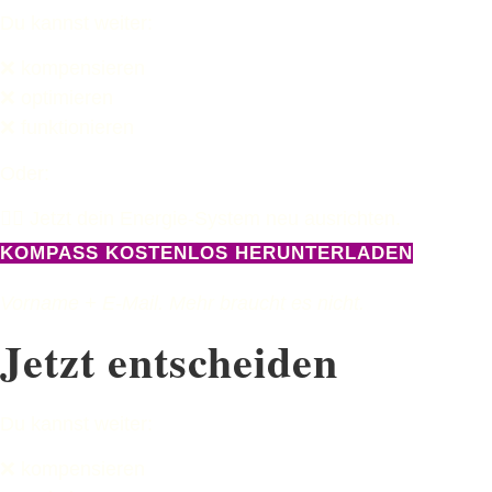
Du kannst weiter:
❌ kompensieren
❌ optimieren
❌ funktionieren
Oder:
👉🏻 Jetzt dein Energie-System neu ausrichten.
KOMPASS KOSTENLOS HERUNTERLADEN
Vorname + E-Mail. Mehr braucht es nicht.
Jetzt entscheiden
Du kannst weiter:
❌ kompensieren