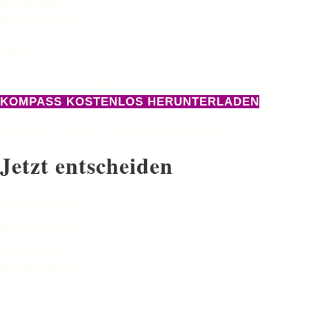
❌ optimieren
❌ funktionieren
Oder:
👉🏻 Jetzt dein Energie-System neu ausrichten.
KOMPASS KOSTENLOS HERUNTERLADEN
Vorname + E-Mail. Mehr braucht es nicht.
Jetzt entscheiden
Du kannst weiter:
❌ kompensieren
❌ optimieren
❌ funktionieren
Oder: