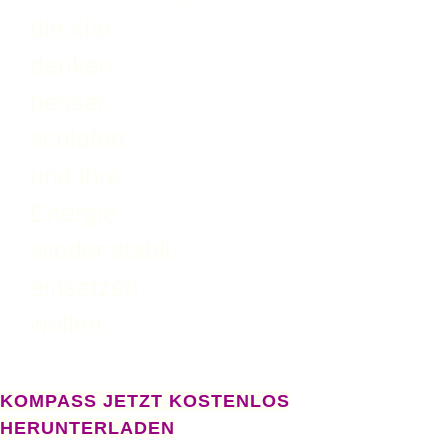
die klar
denken,
besser
schlafen
und ihre
Energie
wieder stabil
einsetzen
wollen.
KOMPASS JETZT KOSTENLOS
HERUNTERLADEN