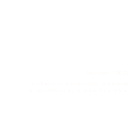
Be
So(u)lutions – DI
Ich führe Menschen aus der Angst heraus zurück
heilsame Präsenz entstehen komplett neue Räume, 